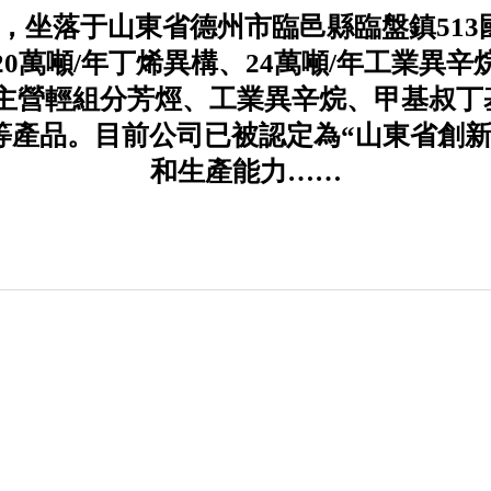
月，坐落于山東省德州市臨邑縣臨盤鎮513國
20萬噸/年丁烯異構、24萬噸/年工業異辛
司主營輕組分芳烴、工業異辛烷、甲基叔丁
等產品。目前公司已被認定為“山東省創新
和生產能力……