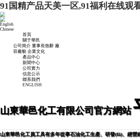
91国精产品天美一区,91福利在线观
English
Chinese
首頁
關于華邑
公司簡介 董事長致辭 廠
容廠貌 企業文化
產品中心
新聞中心
公司實力
信息公示
聯系我們
ENGLISH
山東華邑化工有限公司官方網站
山東華邑化工員工具有多年從事石油化工生產、研發(fā)、經營