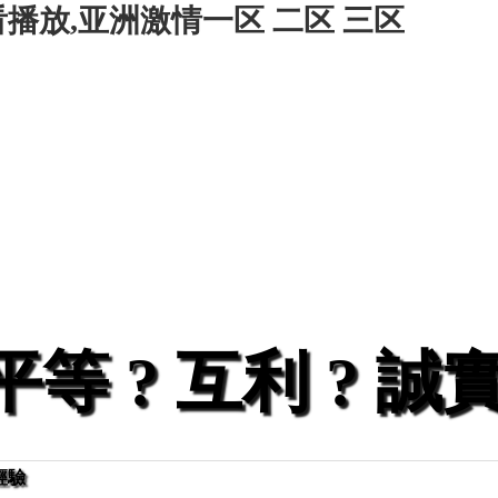
看播放,亚洲激情一区 二区 三区
平等 ? 互利 ? 誠實
經驗