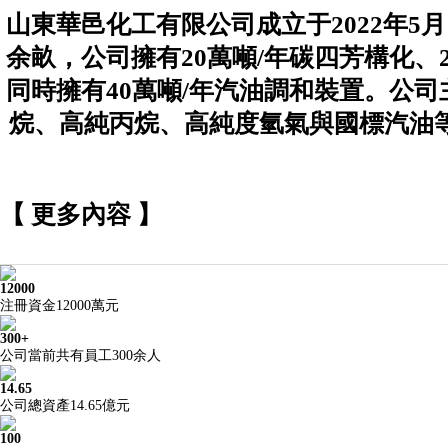
山東華邑化工有限公司成立于2022年5
余畝，公司擁有20萬噸/年碳四芳構化、
同時擁有40萬噸/年汽油調和裝置。公
烷、高純丙烷、高純度氫氣與國標汽油
【 更多內容 】
12000
注冊資金12000萬元
300+
公司當前共有員工300余人
14.65
公司總資產14.65億元
100