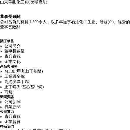
山東華邑化工100萬噸產能
董事長致辭
公司當前共有員工300余人，以多年從事石油化工生產、研發(fā)、經營
董事長致辭
關于華邑
» 公司簡介
» 董事長致辭
» 廠容廠貌
» 企業文化
產品與服務
» MTBE(甲基叔丁基醚)
» 工業異辛烷
» 高純度異丁烷
» 正丁烷(甲基乙基甲烷)
» 丙烷
新聞資訊
» 公司新聞
» 行業新聞
公司實力
» 廠容廠貌
» 企業資質
聯系我們