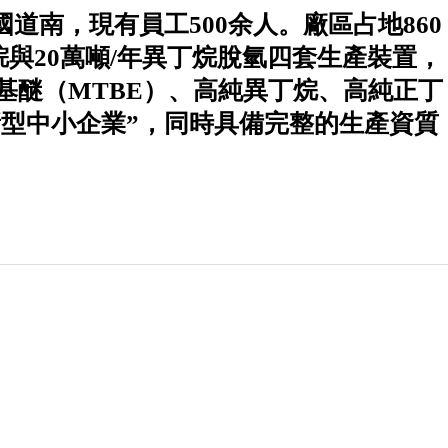
道南，現有員工500余人。廠區占地860
烷與20萬噸/年異丁烷脫氫四套生產裝置，
基醚（MTBE）、高純異丁烷、高純正丁
型中小企業”，同時具備完整的生產資質